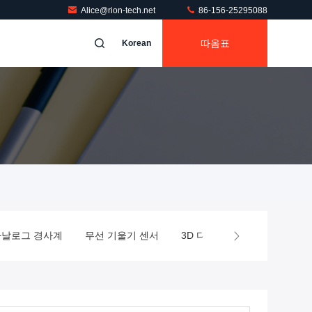
Alice@rion-tech.net
86-156-25295088
따옴표
Korean
아날로그 경사계
무선 기울기 센서
3D 디지털 나침반
MEMS