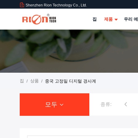
Shenzhen Rion Technology Co., Ltd.
집
제품
우리 에
집
상품
/
/
중국 고정밀 디지털 경사계
모두
종류:
기울기 센서 경사계