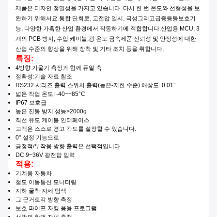
제품은 디자인 정밀성을 가지고 있습니다. 다시 한 번 온도와 선형성을 보
완하기 위해서요.
통합 단회로, 고전압 일시, 극성
그리고
급증
등등
보호
기
능
, 다양한 가혹한 산업 환경에서 작동하기에 적합합니다.
산업용 MCU, 3
개의 PCB 방지, 수입 케이블,
광 온도 금속
제품 신뢰성 및 안정성에 대한
산업 수준의 향상을 위해 장착 및 기타 조치 등을 취합니다.
특징:
4방향 기울기 측정과 함께 듀얼 축
정확성
:
기술 자료 참조
RS232 시리즈 출력 스위치 출력
(
높은-저한 수준) 해상도: 0.01°
넓은 작업 온도: -40
~
+85°C
IP67 보호급
높은 진동 방지 성능
>2000g
직선 유도 케이블 인터페이스
고객은 스스로 경고 각도를 설정할 수 있습니다.
0° 설정 기능으로
긍정적/부작용 방향 출력은 선택적입니다.
DC 9
~
36V 광전압 입력
적용:
기계용 자동차
철도 이동통신 모니터링
지하 굴착 자세 탐색
그 근거로
각 방향 측정
보호 파이프 자킹 응용 프로그램