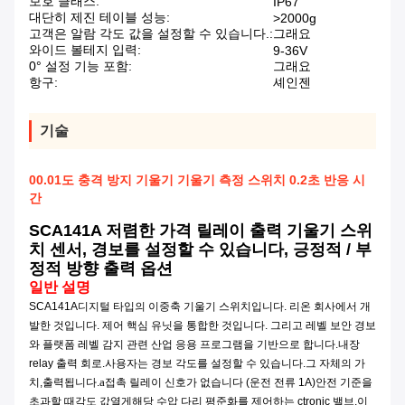
보호 클래스:
IP67
대단히 제진 테이블 성능:
>2000g
고객은 알람 각도 값을 설정할 수 있습니다.:
그래요
와이드 볼테지 입력:
9-36V
0° 설정 기능 포함:
그래요
항구:
셰인젠
기술
00.01도 충격 방지 기울기 기울기 측정 스위치 0.2초 반응 시
간
SCA141A 저렴한 가격 릴레이 출력 기울기 스위
치 센서, 경보를 설정할 수 있습니다, 긍정적 / 부
정적 방향 출력 옵션
일반 설명
SCA1
4
1A
디지털 타입의 이중축 기울기 스위치입니다. 리온 회사에서 개
발한 것입니다. 제어 핵심 유닛을 통합한 것입니다. 그리고 레벨 보안 경보
와 플랫폼 레벨 감지 관련 산업 응용 프로그램을 기반으로 합니다.
내장
rel
ay 출력 회로
.
사용자는 경보 각도를 설정할 수 있습니다.
그 자체의 가
a
치
,
출력됩니다.
접촉 릴레이 신호가 없습니다 (운전 전류 1A)
안전 기준을
초과할 때
각도 값
열게
해당 수압 다리 평준화를 제어하는 ctronic 밸브.
이