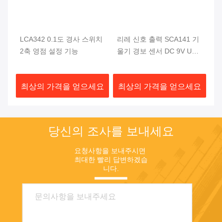
치
LCA342 0.1도 경사 스위치
리레 신호 출력 SCA141 기
L
서
2축 영점 설정 기능
울기 경보 센서 DC 9V USB
위
스위치 모듈
기
충
요
최상의 가격을 얻으세요
최상의 가격을 얻으세요
최
당신의 조사를 보내세요
요청사항을 보내주시면 
최대한 빨리 답변하겠습
니다.