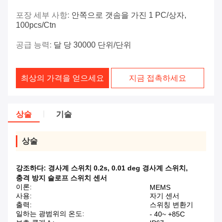
포장 세부 사항:
안쪽으로 갯솜을 가진 1 PC/상자,
100pcs/ctn
공급 능력:
달 당 30000 단위/단위
최상의 가격을 얻으세요
지금 접촉하세요
상술
기술
상술
강조하다:
경사계 스위치 0.2s
,
0.01 deg 경사계 스위치
,
충격 방지 슬로프 스위치 센서
이론:
MEMS
사용:
자기 센서
출력:
스위칭 변환기
일하는 광범위의 온도:
- 40~ +85C