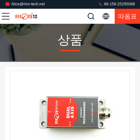
Alice@rion-tech.net
86-156-25295088
따옴표
상품