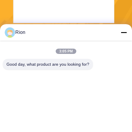
Rion
보내다
3:05 PM
Good day, what product are you looking for?
Shenzhen Rion Technology Co., Ltd.
Alice@rion-tech.net
86-156-25295088
1동, COFCO(푸안) 로봇 산
업 단지, 다양 로 90, 푸용 구,
선전 시, 중국