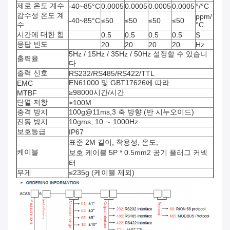
제로 온도 계수
-40~85°C
0.0005
0.0005
0.0005
0.0005
°/°C
감수성 온도 계
ppm/
-40~85°C
≤50
≤50
≤50
≤50
수
°C
시간에 대한 힘
0.5
0.5
0.5
0.5
S
응답 빈도
20
20
20
20
Hz
5Hz / 15Hz / 35Hz / 50Hz 설정할 수 있습니
출력율
다
출력 신호
RS232/RS485/RS422/TTL
EN61000 및 GBT17626에 따라
EMC
≥98000시간/시간
MTBF
단열 저항
≥100M
충격 방지
100g@11ms,3 축 방향 (반 시누오이드)
진동 방지
10gms, 10 ∼ 1000Hz
보호등급
IP67
표준 2M 길이, 착용성, 온도,
케이블
보호 케이블 5P * 0.5mm2 공기 플러그 커넥
터
무게
≤235g (케이블 제외)