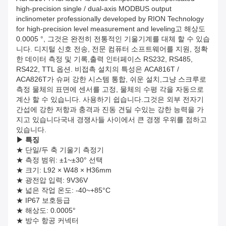
high-precision single / dual-axis MODBUS output
inclinometer professionally developed by RION Technology
for high-precision level measurement and leveling고 해상도
0.0005 °, 그것은 완전히 전통적인 기울기계를 대체 할 수 있습
니다. 디지털 신호 전송, 전문 컴퓨터 소프트웨어를 지원, 정확
한 데이터 측정 및 기록,출력 인터페이스 RS232, RS485,
RS422, TTL 옵션. 비접촉 설치의 특성은 ACA816T /
ACA826T가 슈퍼 강한 시스템 통합, 쉬운 설치,그냥 스크루로
측정 물체의 표면에 센서를 고정, 물체의 수평 각을 자동으로
계산 할 수 있습니다. 사용하기 쉽습니다.그것은 외부 전자기
간섭에 강한 저항과 충격과 진동 견딜 수있는 강한 능력을 가
지고 있습니다국내 경쟁사들 사이에서 큰 경쟁 우위를 점하고
있습니다.
▶
특징
★ 단일/두 축 기울기 측정기
★ 측정 범위: ±1~±30° 선택
★ 크기: L92 × W48 × H36mm
★ 광전압 입력: 9V36V
★ 넓은 작업 온도: -40~+85°C
★ IP67 보호등급
★ 해상도: 0.0005°
★ 방수 항공 커넥터