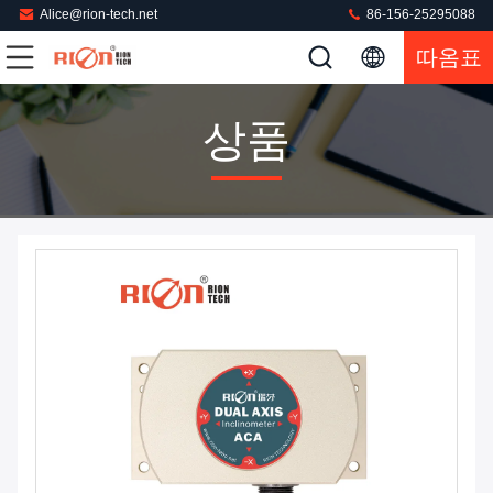
Alice@rion-tech.net
86-156-25295088
따옴표
상품