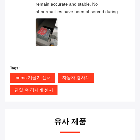
remain accurate and stable. No
abnormalities have been observed during
continuous operation, and the overall
product quality has proven to be very
reliable.
Tags:
mems 기울기 센서
자동차 경사계
단일 축 경사계 센서
유사 제품