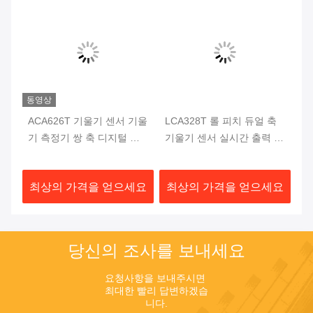
동영상
리
ACA626T 기울기 센서 기울
LCA328T 롤 피치 듀얼 축
A
지표
기 측정기 쌍 축 디지털 기
기울기 센서 실시간 출력 디
울
울기 측정기
지털 기울기 미터
온
요
최상의 가격을 얻으세요
최상의 가격을 얻으세요
최
당신의 조사를 보내세요
요청사항을 보내주시면 
최대한 빨리 답변하겠습
니다.