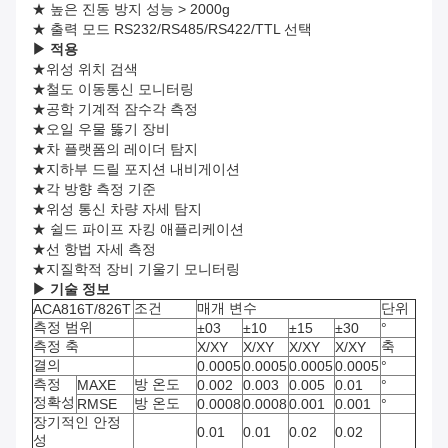
★ 높은 진동 방지 성능 > 2000g
★ 출력 모드 RS232/RS485/RS422/TTL 선택
▶
적용
★위성 위치 검색
★철도 이동통신 모니터링
★공학 기계적 잠수각 측정
★오일 우물 뚫기 장비
★차 플랫폼의 레이더 탐지
★지하부 드릴 포지션 내비게이션
★각 방향 측정 기준
★위성 통신 차량 자세 탐지
★ 쉴드 파이프 자킹 애플리케이션
★선 항법 자세 측정
★지질학적 장비 기울기 모니터링
▶
기술 정보
조건
매개 변수
단위
ACA816T/826T
측정 범위
±03
±10
±15
±30
°
측정 축
축
X/XY
X/XY
X/XY
X/XY
결의
0.0005
0.0005
0.0005
0.0005
°
측정
방 온도
MAXE
0.002
0.003
0.005
0.01
°
정확성
방 온도
RMSE
0.0008
0.0008
0.001
0.001
°
장기적인 안정
0.01
0.01
0.02
0.02
성