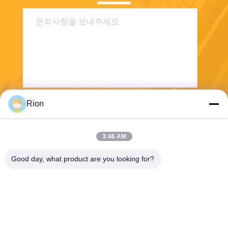
Rion
보내다
3:46 AM
Good day, what product are you looking for?
Shenzhen Rion Technology Co., Ltd.
Alice@rion-tech.net
86-156-25295088