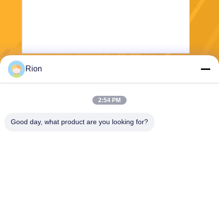
Rion
보내다
2:54 PM
Good day, what product are you looking for?
Shenzhen Rion Technology Co., Ltd.
Alice@rion-tech.net
86-156-25295088
1동, COFCO(푸안) 로봇 산
업 단지, 다양 로 90, 푸용 구,