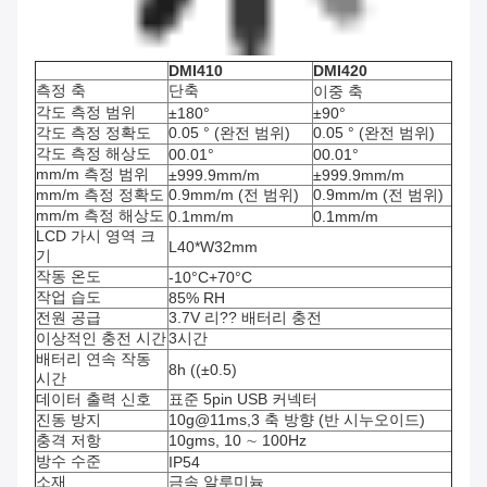
DMI410
DMI420
측정 축
단축
이중 축
각도 측정 범위
±180°
±90°
각도 측정 정확도
0.05 ° (완전 범위)
0.05 ° (완전 범위)
각도 측정 해상도
00.01°
00.01°
mm/m 측정 범위
±999.9mm/m
±999.9mm/m
mm/m 측정 정확도
0.9mm/m (전 범위)
0.9mm/m (전 범위)
mm/m 측정 해상도
0.1mm/m
0.1mm/m
LCD 가시 영역 크
L40*W32mm
기
작동 온도
-10°C+70°C
작업 습도
85% RH
전원 공급
3.7V 리?? 배터리 충전
이상적인 충전 시간
3시간
배터리 연속 작동
8h ((±0.5)
시간
데이터 출력 신호
표준 5pin USB 커넥터
진동 방지
10g@11ms,3 축 방향 (반 시누오이드)
충격 저항
10gms, 10 ∼ 100Hz
방수 수준
IP54
소재
금속 알루미늄