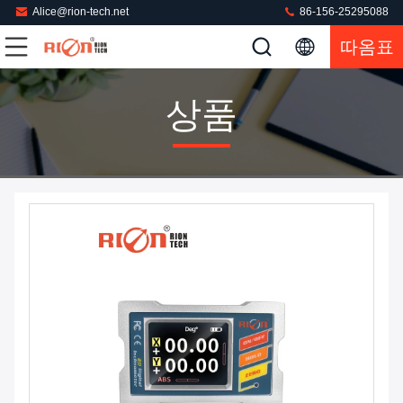
Alice@rion-tech.net
86-156-25295088
따옴표
상품