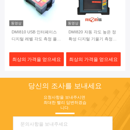
동영상
동영상
웨
DMI810 USB 인터페이스
DMI820 자동 각도 높은 정
D
레
디지털 레벨 각도 측정 플럭
확성 디지털 기울기 측정기
디
스게이트 10Hz 단일 축 프
데이터 스토어 산업급
각
로트랙터
요
최상의 가격을 얻으세요
최상의 가격을 얻으세요
최
당신의 조사를 보내세요
요청사항을 보내주시면 
최대한 빨리 답변하겠습
니다.