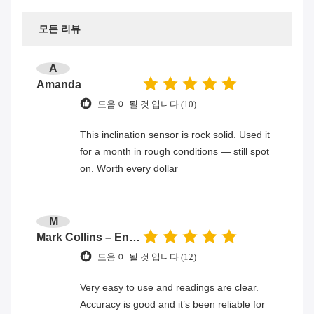
모든 리뷰
A
Amanda
도움 이 될 것 입니다 (10)
This inclination sensor is rock solid. Used it
for a month in rough conditions — still spot
on. Worth every dollar
M
Mark Collins – Engineer
도움 이 될 것 입니다 (12)
Very easy to use and readings are clear.
Accuracy is good and it’s been reliable for