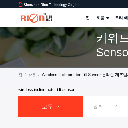
Shenzhen Rion Technology Co., Ltd.
집
제품
우리 에
키워드 [
/
/
Wireless Inclinometer Tilt Sensor 온라인 제조
집
상품
wireless inclinometer tilt sensor
모두
종류:
기울기 센서 경사계