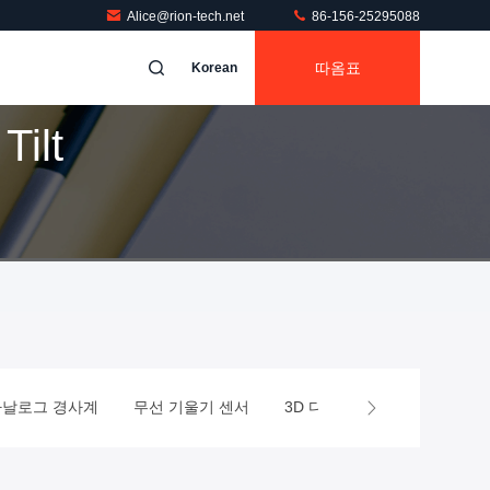
Alice@rion-tech.net
86-156-25295088
따옴표
Korean
Tilt
아날로그 경사계
무선 기울기 센서
3D 디지털 나침반
MEMS