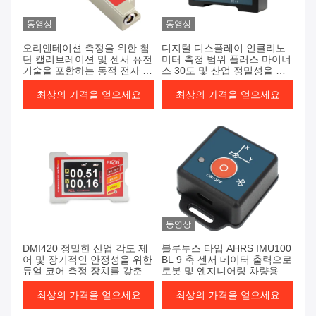
동영상
동영상
오리엔테이션 측정을 위한 첨
디지털 디스플레이 인클리노
단 캘리브레이션 및 센서 퓨전
미터 측정 범위 플러스 마이너
기술을 포함하는 동적 전자 나
스 30도 및 산업 정밀성을 위
침반
한 빠른 반응
최상의 가격을 얻으세요
최상의 가격을 얻으세요
동영상
DMI420 정밀한 산업 각도 제
블루투스 타입 AHRS IMU100
어 및 장기적인 안정성을 위한
BL 9 축 센서 데이터 출력으로
듀얼 코어 측정 장치를 갖춘
로봇 및 엔지니어링 차량용 마
고정밀 전자 레벨 디지털 디스
이크로 자세 참조 시스템
플레이 경사계
최상의 가격을 얻으세요
최상의 가격을 얻으세요