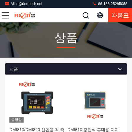
Alice@rion-tech.net
86-156-25295088
따옴표
상품
상품
동영상
DMI810/DMI820 산업용 각 측
DMI610 충전식 휴대용 디지