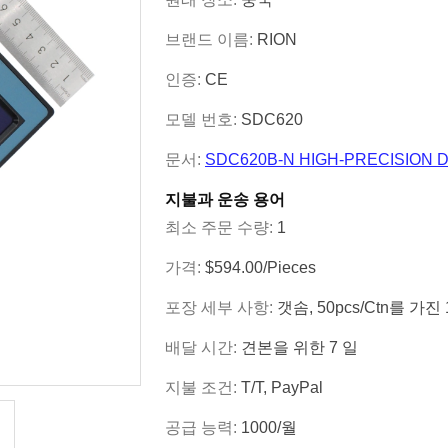
브랜드 이름:
RION
인증:
CE
모델 번호:
SDC620
문서:
SDC620B-N HIGH-PRECISION DI.
지불과 운송 용어
최소 주문 수량:
1
가격:
$594.00/Pieces
포장 세부 사항:
갯솜, 50pcs/ctn를 가진
배달 시간:
견본을 위한 7 일
지불 조건:
T/T, PayPal
공급 능력:
1000/월