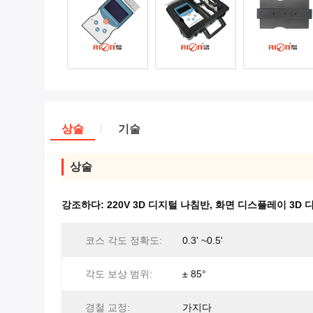
상술
기술
상술
강조하다:
220V 3D 디지털 나침반
,
화면 디스플레이 3D 
코스 각도 정확도:
0.3' ~0.5'
각도 보상 범위:
± 85°
경철 교정:
가지다