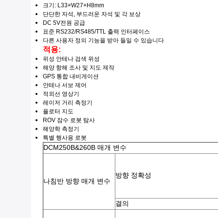
크기: L
33×W27×H8
mm
단단한 자석, 부드러운 자석 및 각 보상
DC 5V
전원 공급
표준 RS232/RS485/TTL 출력 인터페이스
다른 사용자 정의 기능을 받아 들일 수 있습니다
적용:
위성 안테나 검색 위성
해양 항해 조사 및 지도 제작
GPS 통합 내비게이션
안테나 서보 제어
적외선 영상기
레이저 거리 측정기
플로터 지도
ROV 잠수 로봇 탐사
해양학 측정기
특별 행사용 로봇
DCM250B&260B 매개 변수
방향 정확성
나침반 방향 매개 변수
결의