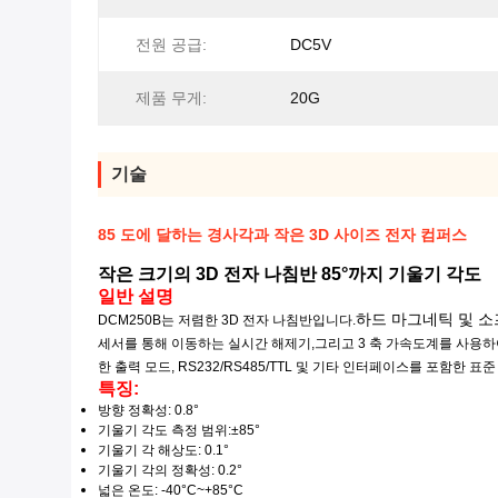
전원 공급:
DC5V
제품 무게:
20G
기술
85 도에 달하는 경사각과 작은 3D 사이즈 전자 컴퍼스
작은 크기의 3D 전자 나침반 85°까지 기울기 각도
일반 설명
하드 마그네틱 및 
DCM250B는 저렴한 3D 전자 나침반입니다.
세서를 통해 이동하는 실시간 해제기,그리고 3 축 가속도계를 사용하
한 출력 모드, RS232/RS485/TTL 및 기타 인터페이스를 포함한
특징:
방향 정확성
: 0.8°
기울기 각도 측정 범위:
±85°
기울기 각 해상도
: 0.1°
기울기 각의 정확성
: 0.2°
넓은 온도: -40
°C
~
+85
°C