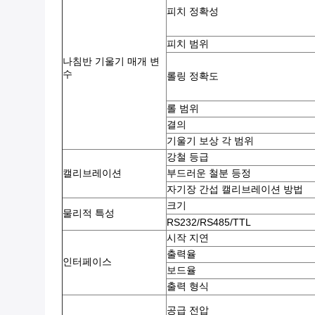
피치 정확성
피치 범위
나침반 기울기 매개 변
수
롤링 정확도
롤 범위
결의
기울기 보상 각 범위
강철 등급
캘리브레이션
부드러운 철분 등정
자기장 간섭 캘리브레이션 방법
크기
물리적 특성
RS232/RS485/TTL
시작 지연
출력율
인터페이스
보드율
출력 형식
공급 전압