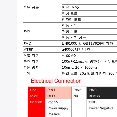
전원 공급
전류 (MAX)
이상 모드
잠자리 모드
작동 범위
환경
저장 온도
진동 방지 성능
EN61000 및 GBT17626에 따라
EMC
≥40000시간/시간
MTBF
단열 저항
≥100MΩ
충격 저항
100g@11ms, 세 방향 (반 시누오
진동 방지
10gms, 10 ∼ 1000Hz
무게
단일 보드: 20g 껍질 패키지: 90g