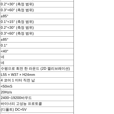
0.2°<30° (측정 범위)
0.3°<60° (측정 범위)
±85°
0.1°<15° (측정 범위)
0.2°<30° (측정 범위)
0.3°<60° (측정 범위)
±85°
0.1°
<40°
네
네
수평으로 회전 한 라운드 (2D 캘리브레이션)
L55 × W37 × H24mm
4 코어 1 미터 직전 납
<50mS
20Hz/s
2400~19200바우드
바이너리 고성능 프로토콜
(디폴트) DC+5V