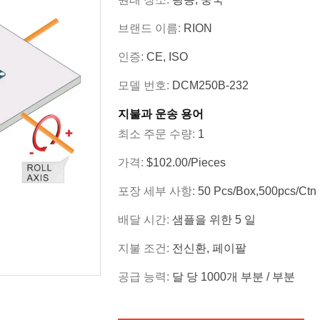
브랜드 이름:
RION
인증:
CE, ISO
모델 번호:
DCM250B-232
지불과 운송 용어
최소 주문 수량:
1
가격:
$102.00/Pieces
포장 세부 사항:
50 Pcs/box,500pcs/ctn
배달 시간:
샘플을 위한 5 일
지불 조건:
전신환, 페이팔
공급 능력:
달 당 1000개 부분 / 부분