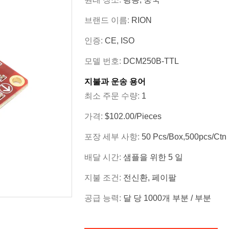
브랜드 이름:
RION
인증:
CE, ISO
모델 번호:
DCM250B-TTL
지불과 운송 용어
최소 주문 수량:
1
가격:
$102.00/Pieces
포장 세부 사항:
50 Pcs/box,500pcs/ctn
배달 시간:
샘플을 위한 5 일
지불 조건:
전신환, 페이팔
공급 능력:
달 당 1000개 부분 / 부분