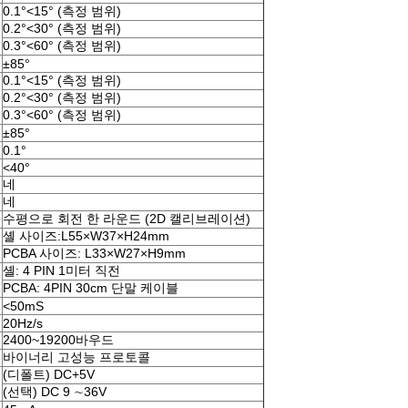
0.1°<15° (측정 범위)
0.2°<30° (측정 범위)
0.3°<60° (측정 범위)
±85°
0.1°<15° (측정 범위)
0.2°<30° (측정 범위)
0.3°<60° (측정 범위)
±85°
0.1°
<40°
네
네
수평으로 회전 한 라운드 (2D 캘리브레이션)
셸 사이즈:L55×W37×H24mm
PCBA 사이즈: L33×W27×H9mm
셸: 4 PIN 1미터 직전
PCBA: 4PIN 30cm 단말 케이블
<50mS
20Hz/s
2400~19200바우드
바이너리 고성능 프로토콜
(디폴트) DC+5V
(선택) DC 9 ∼36V