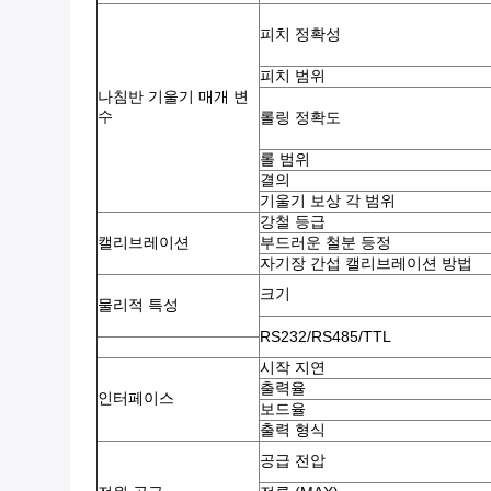
피치 정확성
피치 범위
나침반 기울기 매개 변
수
롤링 정확도
롤 범위
결의
기울기 보상 각 범위
강철 등급
캘리브레이션
부드러운 철분 등정
자기장 간섭 캘리브레이션 방법
크기
물리적 특성
RS232/RS485/TTL
시작 지연
출력율
인터페이스
보드율
출력 형식
공급 전압