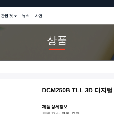
 관한 것
뉴스
사건
상품
DCM250B TLL 3D 디
제품 상세정보
원래 장소:
광동, 중국