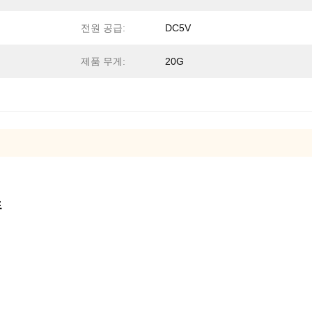
전원 공급:
DC5V
제품 무게:
20G
드