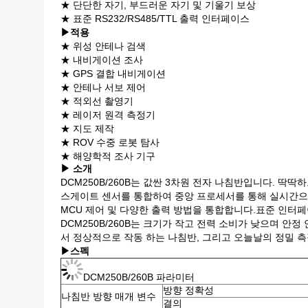
★ 단단한 자기, 부드러운 자기 및 기울기 보상
★ 표준 RS232/RS485/TTL 출력 인터페이스
▶
적용
★ 위성 안테나 검색
★ 내비게이션 조사
★ GPS 결합 내비게이션
★ 안테나 서보 제어
★ 적외선 촬영기
★ 레이저 원격 측정기
★ 지도 제작
★ ROV 수중 로봇 탐사
★ 해양학적 조사 기구
▶ 소개
DCM250B/260B는 값싼 3차원 전자 나침반입니다. 딱
스게이트 센서를 통합하여 중앙 프로세서를 통해 실시간으
MCU 제어 및 다양한 출력 방법을 통합합니다.표준 인터페이
DCM250B/260B는 크기가 작고 전력 소비가 낮으며 안
서 정상적으로 작동 하는 나침반, 그리고 오늘날의 정밀 측
▶
스펙
DCM250B/260B 파라미터
방향 정확성
나침반 방향 매개 변수
결의