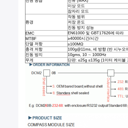
전원 공급
전류 (MAX)
이상 모드
잠자리 모드
작동 범위
환경
저장 온도
진동 방지 성능
EN61000 및 GBT17626에 따라
EMC
≥40000시간/시간
MTBF
단열 저항
≥100MΩ
충격 저항
100g@11ms, 세 방향 (반 시누오
진동 방지
10gms, 10 ∼ 1000Hz
무게
단판: ≤25g ≤135g (1미터 케이블