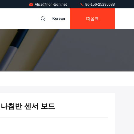
Alice@rion-tech.net
86-156-25295088
따옴표
Korean
지털 나침반 센서 보드