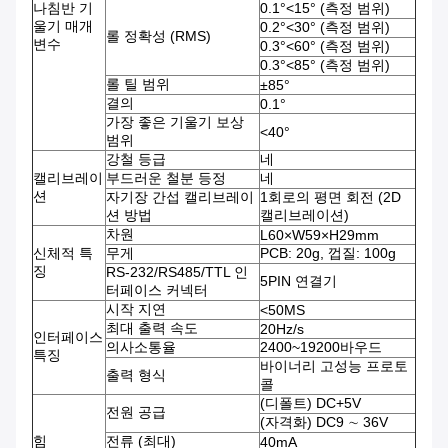
나침반 기
0.1°<15° (측정 범위)
울기 매개
0.2°<30° (측정 범위)
롤 정확성 (RMS)
변수
0.3°<60° (측정 범위)
0.3°<85° (측정 범위)
롤 틸 범위
±85°
결의
0.1°
가장 좋은 기울기 보상
<40°
범위
강철 등급
네
캘리브레이
부드러운 철분 등정
네
션
자기장 간섭 캘리브레이
1회로의 평면 회전 (2D
션 방법
캘리브레이션)
차원
L60×W59×H29mm
신체적 특
무게
PCB: 20g, 껍질: 100g
징
RS-232/RS485/TTL 인
5PIN 연결기
터페이스 커넥터
시작 지연
<50MS
최대 출력 속도
20Hz/s
인터페이스
의사소통율
2400~19200바우드
특징
바이너리 고성능 프로토
출력 형식
콜
(디폴트) DC+5V
전원 공급
(자격화) DC9 ∼ 36V
힘
전류 (최대)
40mA