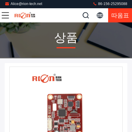
Alice@rion-tech.net
86-156-25295088
따옴표
상품