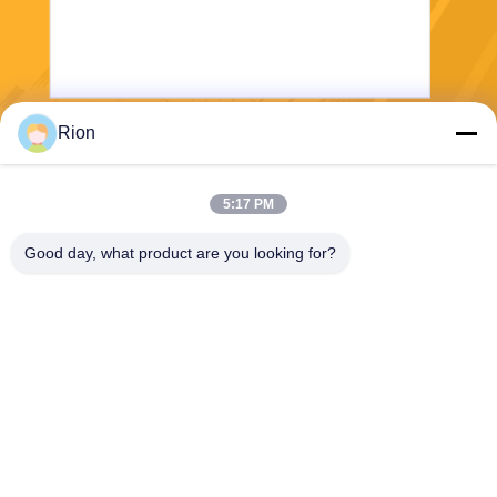
Rion
보내다
5:17 PM
Good day, what product are you looking for?
Shenzhen Rion Technology Co., Ltd.
Alice@rion-tech.net
86-156-25295088
1동, COFCO(푸안) 로봇 산
업 단지, 다양 로 90, 푸용 구,
선전 시, 중국