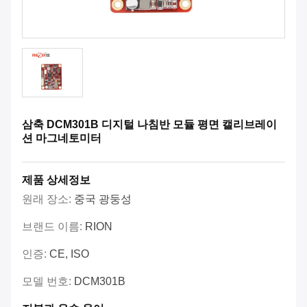
삼축 DCM301B 디지털 나침반 모듈 평면 캘리브레이
션 마그네토미터
제품 상세정보
원래 장소:
중국 광둥성
브랜드 이름:
RION
인증:
CE, ISO
모델 번호:
DCM301B