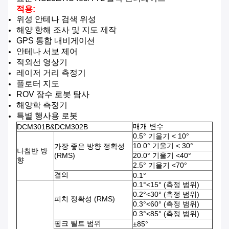
적용:
위성 안테나 검색 위성
해양 항해 조사 및 지도 제작
GPS 통합 내비게이션
안테나 서보 제어
적외선 영상기
레이저 거리 측정기
플로터 지도
ROV 잠수 로봇 탐사
해양학 측정기
특별 행사용 로봇
매개 변수
DCM301B&DCM302B
0.5° 기울기 < 10°
10.0° 기울기 < 30°
가장 좋은 방향 정확성
나침반 방
(RMS)
20.0° 기울기 <40°
향
2.5° 기울기 <70°
결의
0.1°
0.1°<15° (측정 범위)
0.2°<30° (측정 범위)
피치 정확성 (RMS)
0.3°<60° (측정 범위)
0.3°<85° (측정 범위)
핑크 틸트 범위
±85°