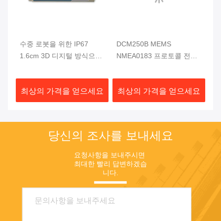
나
수중 로봇을 위한 IP67
DCM250B MEMS
D
측정
1.6cm 3D 디지털 방식으로
NMEA0183 프로토콜 전자
지
나침반 경사 감지기 20Hz/S
나침반 모듈 MCU 3 축 높은
M
출력 비율
신뢰성
요
최상의 가격을 얻으세요
최상의 가격을 얻으세요
최
당신의 조사를 보내세요
요청사항을 보내주시면 
최대한 빨리 답변하겠습
니다.