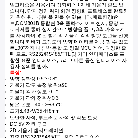
알고리즘을 사용하여 정형화 3D 자세 기울기 필요 없
습니다, 단지 평면 위치 회전 정형화 프로세스를 완료하
기 위해 원.
나침반을 만들 수 있습니다.
페르
환경
n
멘
트,DCM
301
B 통합된 3축 플럭스게이트 센서, 중앙 프
로세서를 통해 실시간으로 방향을 풀고, 3축 가속도계
를 사용하여 넓은 범위의 기울기 각의 방향 보완을 진행
합니다.커버가 고정도의 방향 데이터를 제공 할 수 있도
록
±90°
전자 나침반 통합 고 정밀 MCU 제어, 다양한 출
력 모드, RS232/RS485/TTL 및 기타 인터페이스를 포
함한 표준 인터페이스,그리고 다른 통신 인터페이스 사
용자 정의를 받아.
특징:
방향 정확성
:
0.5°~
0.
8
°
기울기 각도 측정 범위:
±90°
기울기 각 해상도
: 0.1°
기울기 각의 정확성
0.
3
°
넓은 온도: -40
°C
~
+85
°C
크기:
L
4
3×W
35
×H8
mm
단단한 자석, 부드러운 자석 및 각도 보상
DC 5V 전원 공급
2
D 기울기 캘리브레이션
표준 RS232/RS485/TTL 출력 인터페이스