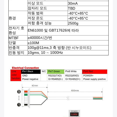
이상 모드
30mA
잠자리 모드
TBD
작동 범위
-40°C+85°C
환경
저장 온도
-40°C+85°C
저항 충격 성능
2500g
전자기 호
EN61000 및 GBT17626에 따라
환성
≥40000시간/번
MTBF
단열
≥100M
반충격
100g@11ms,3 축 방향 (반 시누오이드)
진동 방지
10gms, 10 ∼ 1000Hz